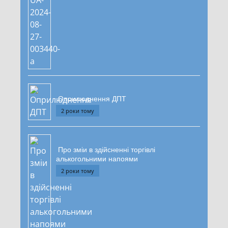
Оприлюднення ДПТ
2 роки тому
Про зміи в здійсненні торгівлі
алькогольними напоями
2 роки тому