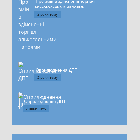
Про зміи в здійсненні торгівлі
алькогольними напоями
2 роки тому
Оприлюднення ДПТ
2 роки тому
Оприлюднення ДПТ
2 роки тому