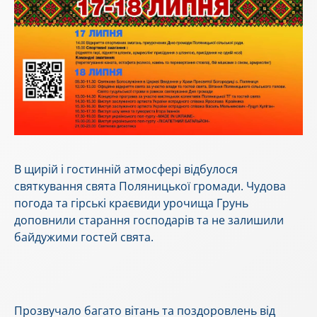
В щирій і гостинній атмосфері відбулося
святкування свята Поляницької громади. Чудова
погода та гірські краєвиди урочища Грунь
доповнили старання господарів та не залишили
байдужими гостей свята.
Прозвучало багато вітань та поздоровлень від