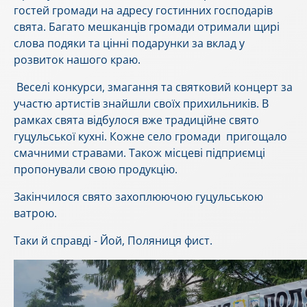
гостей громади на адресу гостинних господарів
свята. Багато мешканців громади отримали щирі
слова подяки та цінні подарунки за вклад у
розвиток нашого краю.
Веселі конкурси, змагання та святковий концерт за
участю артистів знайшли своїх прихильників.
В
рамках свята відбулося вже традиційне свято
гуцульської кухні. Кожне село громади пригощало
смачними стравами. Також місцеві підприємці
пропонували свою продукцію.
Закінчилося свято захоплюючою гуцульською
ватрою.
Таки й справді - Йой, Поляниця фист.