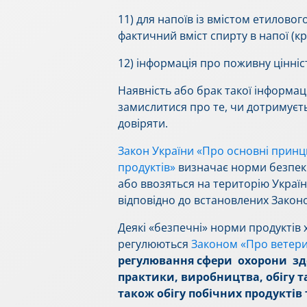
11) для напоїв із вмістом етиловог
фактичний вміст спирту в напої (кр
12) інформація про поживну цінніс
Наявність або брак такої інформац
замислитися про те, чи дотримуєт
довіряти.
Закон України «Про основні принци
продуктів»
визначає норми безпеки 
або ввозяться на територію Україн
відповідно до встановлених Закон
Деякі «безпечні» норми продукті
регулюються
Законом «Про ветери
регулювання сфери охорони здо
практики, виробництва, обігу т
також обігу побічних продуктів