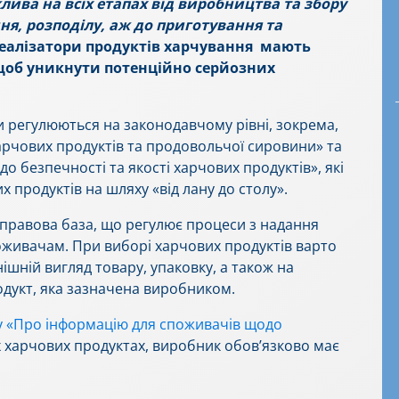
лива на всіх етапах від виробництва та збору
ня, розподілу, аж до приготування та
еалізатори продуктів харчування
мають
щоб уникнути потенційно серйозних
и регулюються на законодавчому рівні, зокрема,
арчових продуктів та продовольчої сировини» та
о безпечності та якості харчових продуктів», які
 продуктів на шляху «від лану до столу».
правова база, що регулює процеси з надання
поживачам. При виборі харчових продуктів варто
ішній вигляд товару, упаковку, а також на
дукт, яка зазначена виробником.
у «Про інформацію для споживачів щодо
 харчових продуктах, виробник обов’язково має