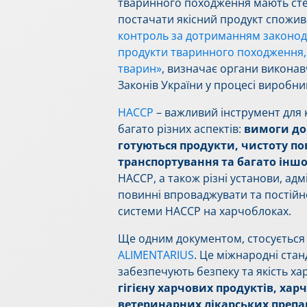
тваринного походження мають сте
постачати якісний продукт спожив
контроль за дотриманням законода
продукти тваринного походження,
тварин»
, визначає органи виконав
Законів України у процесі виробни
НАССР
– важливий інструмент для 
багато різних аспектів:
вимоги до 
готуються продукти, чистоту пов
транспортування та багато інш
НАССР, а також різні установи, адм
повинні впроваджувати та постійн
системи HACCP на харчоблоках.
Ще одним документом, стосується 
ALIMENTARIUS
. Це міжнародні стан
забезпечують безпеку та якість ха
гігієну харчових продуктів, хар
ветеринарних лікарських препар