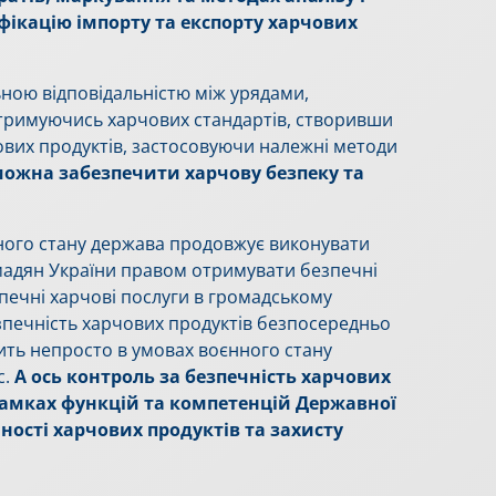
ифікацію імпорту та експорту харчових
ьною відповідальністю між урядами,
римуючись харчових стандартів, створивши
вих продуктів, застосовуючи належні методи
ожна забезпечити харчову безпеку та
ного стану держава продовжує виконувати
мадян України правом отримувати безпечні
печні харчові послуги в громадському
езпечність харчових продуктів безпосередньо
ить непросто в умовах воєнного стану
с.
А ось контроль за безпечність харчових
 рамках функцій та компетенцій Державної
ності харчових продуктів та захисту