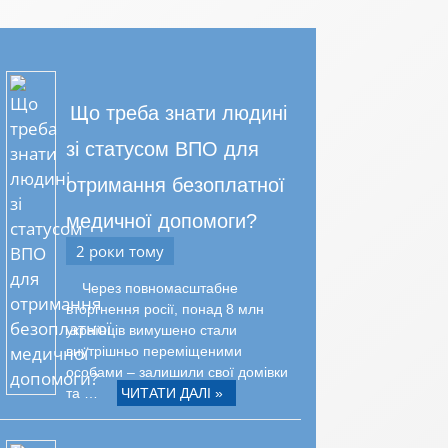
Що треба знати людині
зі статусом ВПО для
отримання безоплатної
медичної допомоги?
2 роки тому
Через повномасштабне
вторгнення росії, понад 8 млн
українців вимушено стали
внутрішньо переміщеними
особами – залишили свої домівки
та …
ЧИТАТИ ДАЛІ »