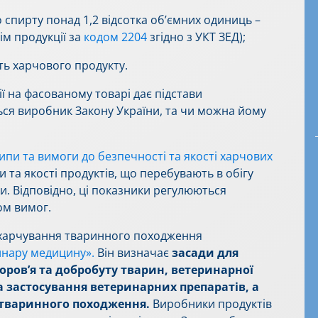
о спирту понад 1,2 відсотка об’ємних одиниць –
ім продукції за
кодом 2204
згідно з УКТ ЗЕД);
ть харчового продукту.
ії на фасованому товарі дає підстави
ься виробник Закону України, та чи можна йому
пи та вимоги до безпечності та якості харчових
та якості продуктів, що перебувають в обігу
и. Відповідно, ці показники регулюються
ом вимог.
в харчування тваринного походження
нару медицину».
Він визначає
засади для
ров’я та добробуту тварин, ветеринарної
а застосування ветеринарних препаратів, а
 тваринного походження.
Виробники продуктів