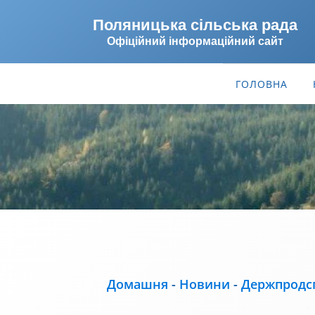
Поляницька сільська рада
Офіційний інформаційний сайт
ГОЛОВНА
Домашня
-
Новини
-
Держпродс