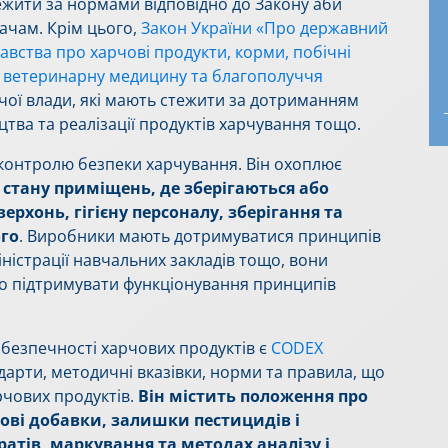
жити за нормами відповідно до Закону аби
ачам. Крім цього,
Закон України «Про державний
вства про харчові продукти, корми, побічні
 ветеринарну медицину та благополуччя
чої влади, які мають стежити за дотриманням
цтва та реалізації продуктів харчування тощо.
контролю безпеки харчування. Він охоплює
стану приміщень, де зберігаються або
ерхонь, гігієну персоналу, зберігання та
ого
. Виробники мають дотримуватися принципів
іністрації навчальних закладів тощо, вони
о підтримувати функціонування принципів
безпечності харчових продуктів є
CODEX
дарти, методичні вказівки, норми та правила, що
рчових продуктів.
Він містить положення про
чові добавки, залишки пестицидів і
атів, маркування та методах аналізу і