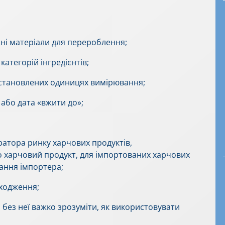
іжні матеріали для перероблення;
 категорій інгредієнтів;
 встановлених одиницях вимірювання;
 або дата «вжити до»;
ратора ринку харчових продуктів,
о харчовий продукт, для імпортованих харчових
вання імпортера;
оходження;
о без неї важко зрозуміти, як використовувати