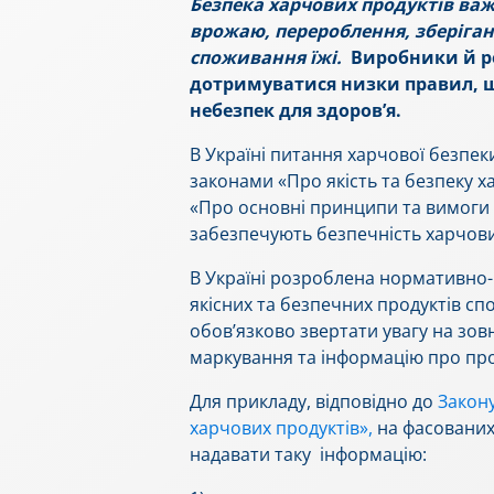
Безпека харчових продуктів важ
врожаю, перероблення, зберіган
споживання їжі.
Виробники й р
дотримуватися низки правил, 
небезпек для здоров’я.
В Україні питання харчової безпек
законами «Про якість та безпеку х
«Про основні принципи та вимоги д
забезпечують безпечність харчових
В Україні розроблена нормативно-
якісних та безпечних продуктів с
обов’язково звертати увагу на зовн
маркування та інформацію про про
Для прикладу, відповідно до
Закон
харчових продуктів»,
на фасованих
надавати таку інформацію: