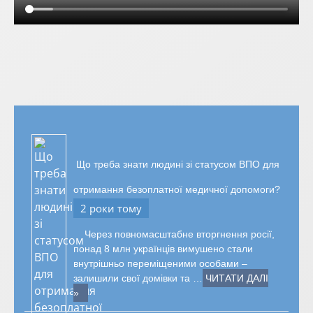
Що треба знати людині зі статусом ВПО для
отримання безоплатної медичної допомоги?
2 роки тому
Через повномасштабне вторгнення росії,
понад 8 млн українців вимушено стали
внутрішньо переміщеними особами –
залишили свої домівки та …
ЧИТАТИ ДАЛІ
»