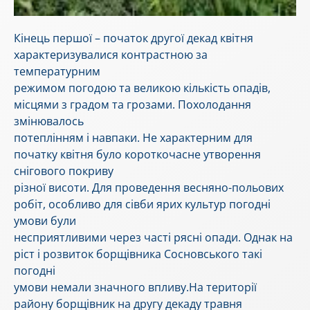
Кінець першої – початок другої декад квітня
характеризувалися контрастною за
температурним
режимом погодою та великою кількість опадів,
місцями з градом та грозами. Похолодання
змінювалось
потеплінням і навпаки. Не характерним для
початку квітня було короткочасне утворення
снігового покриву
різної висоти. Для проведення весняно-польових
робіт, особливо для сівби ярих культур погодні
умови були
несприятливими через часті рясні опади. Однак на
ріст і розвиток борщівника Сосновського такі
погодні
умови немали значного впливу.На території
району борщівник на другу декаду травня