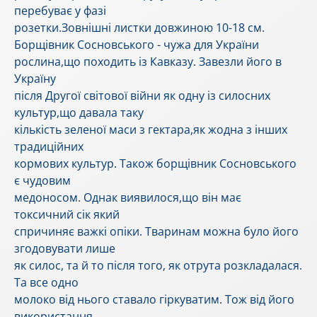
перебуває у фазі
розетки.Зовнішні листки довжиною 10-18 см.
Борщівник Сосновського - чужа для України
рослина,що походить із Кавказу. Завезли його в
Україну
після Другої світової війни як одну із силосних
культур,що давала таку
кількість зеленої маси з гектара,як жодна з інших
традиційних
кормових культур. Також борщівник Сосновського
є чудовим
медоносом. Однак виявилося,що він має
токсичний сік який
спричиняє важкі опіки. Тваринам можна було його
згодовувати лише
як силос, та й то після того, як отрута розкладалася.
Та все одно
молоко від нього ставало гіркуватим. Тож від його
використання