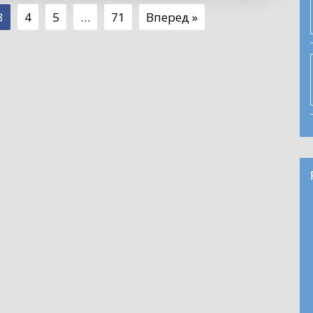
3
4
5
…
71
Вперед »