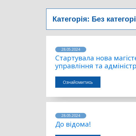
Категорія:
Без категорі
28.05.2024
Стартувала нова магіст
управління та адмініст
Ознайомитись
28.05.2024
До відома!