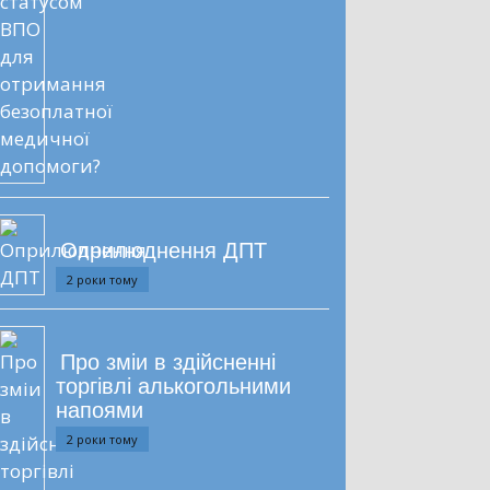
Оприлюднення ДПТ
2 роки тому
Про зміи в здійсненні
торгівлі алькогольними
напоями
2 роки тому