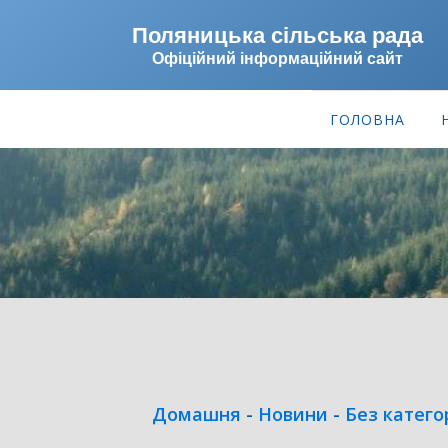
Поляницька сільська рада
Офіційний інформаційний сайт
ГОЛОВНА
Домашня
-
Новини
-
Без категор