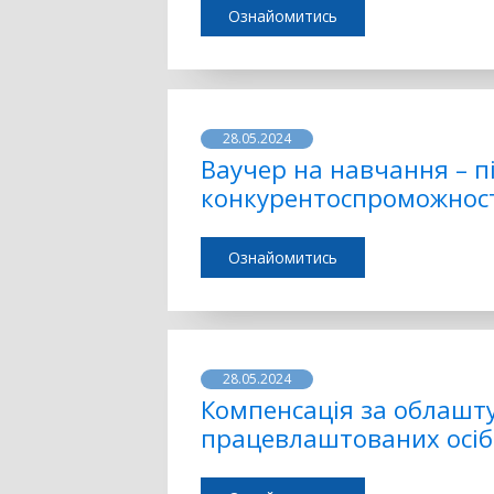
Ознайомитись
28.05.2024
Ваучер на навчання – 
конкурентоспроможност
Ознайомитись
28.05.2024
Компенсація за облашт
працевлаштованих осіб 