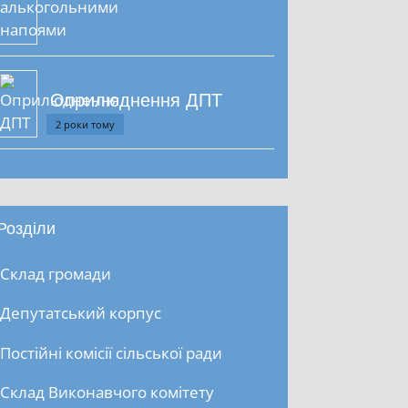
Оприлюднення ДПТ
2 роки тому
Розділи
Склад громади
Депутатський корпус
Постійні комісії сільської ради
Склад Виконавчого комітету