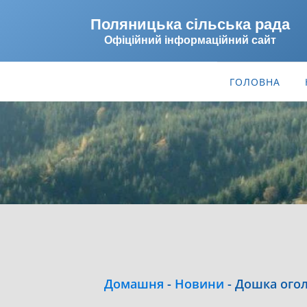
Поляницька сільська рада
Офіційний інформаційний сайт
ГОЛОВНА
Домашня
-
Новини
-
Дошка огол