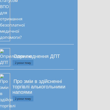
Оприлюднення ДПТ
2 роки тому
Про зміи в здійсненні
торгівлі алькогольними
напоями
2 роки тому