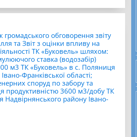
 громадського обговорення звіту
лля та Звіт з оцінки впливу на
іяльності ТК «Буковель» шляхом:
мулюючого ставка (водозабір)
00 м3 ТК «Буковель» в с. Поляниця
Івано-Франківської області;
енерних споруд по забору та
ця продуктивністю 3600 м3/добу ТК
я Надвірнянського району Івано-