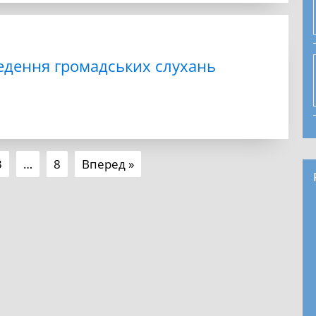
едення громадських слухань
3
…
8
Вперед »