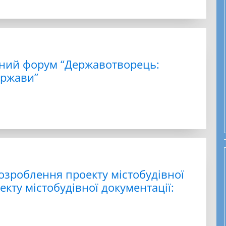
жний форум “Державотворець:
ержави”
роблення проекту містобудівної
кту містобудівної документації: