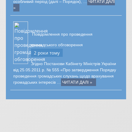
особливий період (далі – Порядок), …
ЧИТАТИ ДАЛІ
»
Повідомлення про проведення
громадського обговорення
2 роки тому
Згідно Постанови Кабінету Міністрів України
від 25.05.2011 р. № 555 «Про затвердження Порядку
проведення громадських слухань щодо врахування
громадських інтересів …
ЧИТАТИ ДАЛІ »