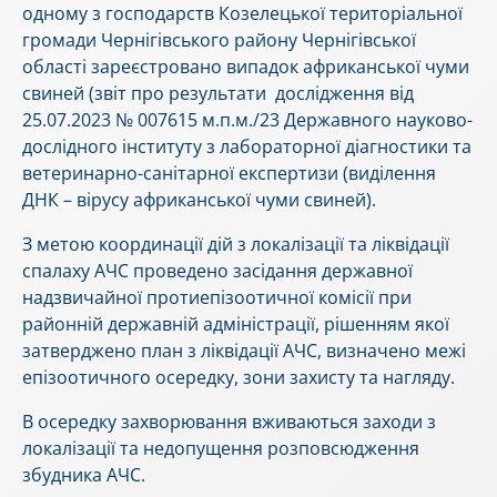
одному з господарств Козелецької територіальної
громади Чернігівського району Чернігівської
області зареєстровано випадок африканської чуми
свиней (звіт про результати дослідження від
25.07.2023 № 007615 м.п.м./23 Державного науково-
дослідного інституту з лабораторної діагностики та
ветеринарно-санітарної експертизи (виділення
ДНК – вірусу африканської чуми свиней).
З метою координації дій з локалізації та ліквідації
спалаху АЧС проведено засідання державної
надзвичайної протиепізоотичної комісії при
районній державній адміністрації, рішенням якої
затверджено план з ліквідації АЧС, визначено межі
епізоотичного осередку, зони захисту та нагляду.
В осередку захворювання вживаються заходи з
локалізації та недопущення розповсюдження
збудника АЧС.