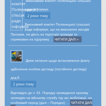
Виконавчий комітет Поляницької сільської
ради інформує
2 роки тому
Виконавчий комітет Поляницької сільської
ради інформує, що на виконання заходів
Програм, які діють на території громади та
спрямовані на підтримку …
ЧИТАТИ ДАЛІ »
Деякі питання щодо встановлення факту
здійснення особою догляду (постійного догляду)
дод.8.
2 роки тому
Відповідно до п. 61 Порядку проведення призову
громадян на військову службу під час мобілізації, на
особливий період (далі – Порядок), …
ЧИТАТИ ДАЛІ