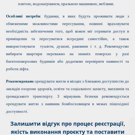
плитою, водонагрівачем, пральною машинкою, меблями.
Особливі потреби
: будинки, в яких будуть проживати люди з
обмеженими можливостями пересування, повинні враховувати
необхідність забезпечення того, щоб кожен міг отримати доступ в
приміщення та пересуватися всередині самостійно, а також
використовувати туалети, душові, раковини і т. д. Рекомендуємо
вибирати квартири переважно на нижніх поверхах у разі
багатоповерхових будинків або додатково перевіряти наявності та
роботи ліфта.
Рекомендовано
орендувати житло в місцях з близькою доступністю до
закладів охорони здоров'я, освіти та соціального захисту, магазинів та
громадського транспорту.
З
міркувань безпеки рекомендується
орендувати житло з наявним бомбосховищем в межах пішохідної
доступності.
Залишити відгук про процес реєстрації,
якість виконання проєкту та поставити