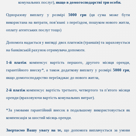
комунальних послуг),
якщо в домогосподарстві три особи.
Одноразову виплату у розмірі
5000 грн
(ця сума може бути
використана на витрати, пов’язані з переїздом, пошуком нового житла,
оплату агентських послуг тощо)
Допомога надається у вигляді двох платежів (траншів) та зараховується
на банківській рахунок отримувача допомоги.
1-й платіж
компенсує вартість першого, другого місяця оренди,
гарантійного внеску
*
, а також додаткову виплату у розмірі
5000 грн
,
якщо домогосподарство переїжджає до нового житла,
2-й платіж
компенсує вартість третього, четвертого та п’ятого місяця
оренди (враховуючи вартість комунальних витрат).
*За умовами гарантійний внесок в подальшому використовується як
компенсація за шостий місяць оренди.
Звертаємо Вашу увагу на те,
що допомога виплачується за умови