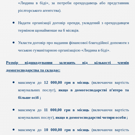
«Людина в біді», за потреби орендодавець або представник
рієлторського агентства).
Надати організації договір оренди, укладений з орендодавцем
терміном щонайменше на 6 місяців.
Укласти договір про надання фінансової благодійної допомоги з
чеською гуманітарною організацією «Людина в біді».
Розмір відшкодування залежить від кількості членів
домогосподарства та складає:
максимум до
12 000,00 грн в місяць
(включаючи вартість
комунальних послуг),
якщо в домогосподарстві п
’
ятеро та
більше осіб
;
максимум до
11 000,00 грн в місяць
(включаючи вартість
комунальних послуг),
якщо в домогосподарстві чотири особи ;
максимум до
10 000,00 грн в місяць
(включаючи вартість