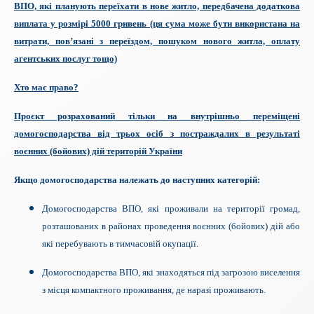
ВПО, які планують переїхати в нове житло, передбачена додаткова
виплата у розмірі 5000 гривень (ця сума може бути використана на
витрати, пов’язані з переїздом, пошуком нового житла, оплату
агентських послуг тощо)
Хто має право?
Проєкт розрахований тільки на внутрішньо переміщені
домогосподарства від трьох осіб з постраждалих в результаті
воєнних (бойових) дій територій України
Якщо домогосподарства належать до наступних категорій:
Домогосподарства ВПО, які проживали на території громад,
розташованих в районах проведення воєнних (бойових) дій або
які перебувають в тимчасовій окупації.
Домогосподарства ВПО, які знаходяться під загрозою виселення
з місця компактного проживання, де наразі проживають.