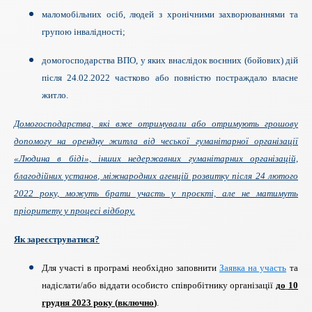
маломобільних осіб, людей з хронічними захворюваннями та
групою інвалідності;
домогосподарства ВПО, у яких внаслідок воєнних (бойових) дій
після 24.02.2022 частково або повністю постраждало власне
житло.
Домогосподарства, які вже отримували або отримують грошову
допомогу на орендну житла від чеської гуманітарної організації
«Людина в біді», інших недержавних гуманітарних організацій,
благодійних установ, міжнародних агенцій розвитку після 24 лютого
2022 року, можуть брати участь у проєкті, але не матимуть
пріоритету у процесі відбору.
Як зареєструватися?
Для участі в програмі необхідно заповнити
Заявка на участь
та
надіслати/або віддати особисто співробітнику організації
до
10
грудня 2023 року
(
включно
)
.