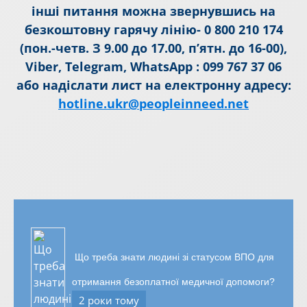
інші питання можна звернувшись на
безкоштовну гарячу лінію- 0 800 210 174
(пон.-четв. З 9.00 до 17.00, п’ятн. до 16-00),
Viber, Telegram, WhatsApp : 099 767 37 06
aбо надіслати лист на електронну адресу:
hotline.ukr@peopleinneed.net
Що треба знати людині зі статусом ВПО для
отримання безоплатної медичної допомоги?
2 роки тому