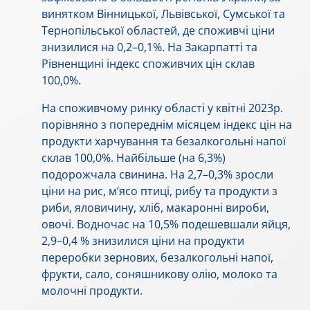
винятком Вінницької, Львівської, Сумської та
Тернопільської областей, де споживчі ціни
знизилися на 0,2–0,1%. На Закарпатті та
Рівненщині індекс споживчих цін склав
100,0%.
На споживчому ринку області у квітні 2023р.
порівняно з попереднім місяцем індекс цін на
продукти харчування та безалкогольні напої
склав 100,0%. Найбільше (на 6,3%)
подорожчала свинина. На 2,7–0,3% зросли
ціни на рис, м’ясо птиці, рибу та продукти з
риби, яловичину, хліб, макаронні вироби,
овочі. Водночас на 10,5% подешевшали яйця,
2,9–0,4 % знизилися ціни на продукти
переробки зернових, безалкогольні напої,
фрукти, сало, соняшникову олію, молоко та
молочні продукти.