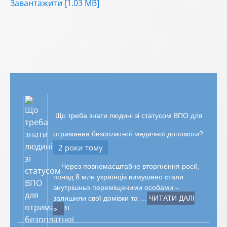
Завантажити [1.03 MB]
Що треба знати людині зі статусом ВПО для
отримання безоплатної медичної допомоги?
2 роки тому
Через повномасштабне вторгнення росії,
понад 8 млн українців вимушено стали
внутрішньо переміщеними особами –
залишили свої домівки та …
ЧИТАТИ ДАЛІ
»