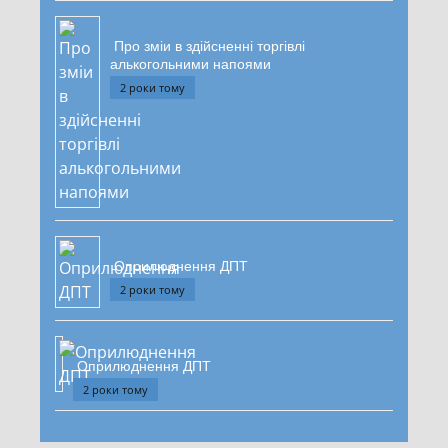
Про зміи в здійсненні торгівлі
алькогольними напоями
2 роки тому
Оприлюднення ДПТ
2 роки тому
Оприлюднення ДПТ
2 роки тому