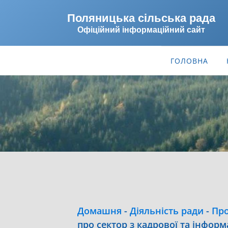
Поляницька сільська рада
Офіційний інформаційний сайт
ГОЛОВНА
Домашня
-
Діяльність ради
-
Про
про сектор з кадрової та інфор