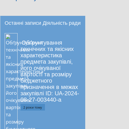
Останні записи Діяльність ради
Обґрунтування
технічних та якісних
характеристика
предмета закупівлі,
його очікуваної
вартості та розміру
бюджетного
призначення в межах
закупівлі ID: UA-2024-
08-27-003440-a
2 роки тому