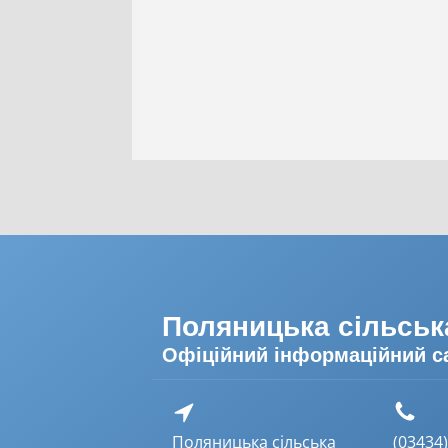
Поляницька сільськ
Офіційний інформаційний с
Поляницька сільська
(03434) 