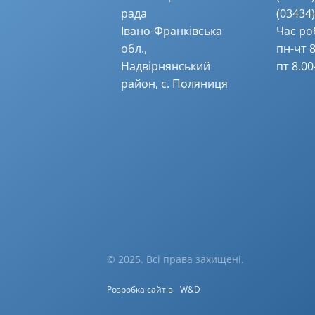
рада
(03434) 
Івано-Франківська
Час ро
обл.,
пн-чт 8
Надвірнянський
пт 8.00
район, с. Поляниця
© 2025. Всі права захищені.
Розробка сайтів
W&D