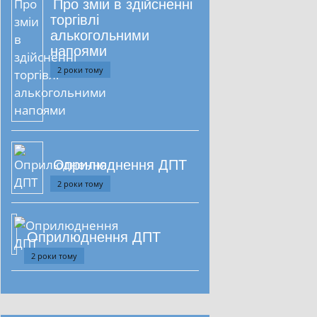
Про зміи в здійсненні
торгівлі
алькогольними
напоями
2 роки тому
Оприлюднення ДПТ
2 роки тому
Оприлюднення ДПТ
2 роки тому