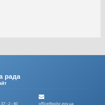
а рада
айт
37 - 2 - 40
office@polsr.gov.ua