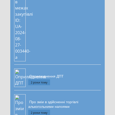
Оприлюднення ДПТ
2 роки тому
Про зміи в здійсненні торгівлі
алькогольними напоями
2 роки тому