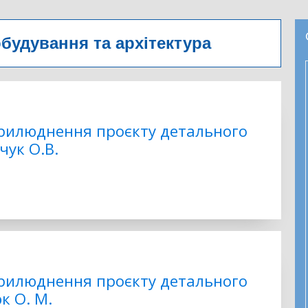
будування та архітектура
илюднення проєкту детального
чук О.В.
илюднення проєкту детального
к О. М.