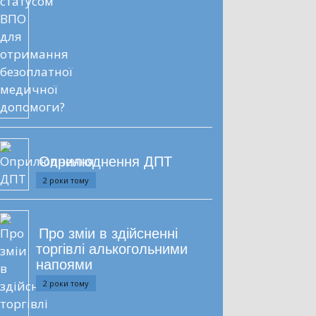
Оприлюднення ДПТ
2 роки тому
Про зміи в здійсненні
торгівлі алькогольними
напоями
2 роки тому