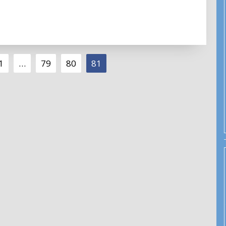
1
…
79
80
81