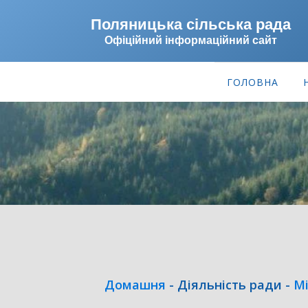
Поляницька сільська рада
Офіційний інформаційний сайт
ГОЛОВНА
Домашня
-
Діяльність ради
-
Мі