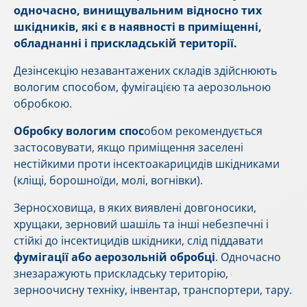
одночасно, винищувальним відносно тих
шкідників, які є в наявності в приміщенні,
обладнанні і прискладській території.
Дезінсекцію незавантажених складів здійснюють
вологим способом, фумігацією та аерозольною
обробкою.
Обробку вологим спос
обом рекомендується
застосовувати, якщо приміщення заселені
нестійкими проти інсектоакарицидів шкідниками
(кліщі, борошноїди, молі, вогнівки).
Зерносховища, в яких виявлені довгоносики,
хрущаки, зерновий шашіль та інші небезпечні і
стійкі до інсектицидів шкідники, слід піддавати
фумігації або аерозольній обробці
. Одночасно
знезаражують прискладську територію,
зерноочисну техніку, інвентар, транспортери, тару.