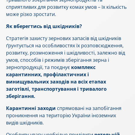
сприятливих для розвитку комах умов – їх кількість
може різко зростати.
Як вберегтись від шкідників?
Стратегія захисту зернових запасів від шкідників
ґрунтується на особливостях їх розповсюдження,
розвитку, розмноження і шкідливості, залежно від
умов, способів і режимів зберігання зерна і
зернопродукції, та поєднує
комплекс
карантинних, профілактичних і
винищувальних заходів на всіх етапах
заготівлі, транспортування і тривалого
зберігання.
Карантинні заходи
спрямовані на запобігання
проникнення на територію України іноземних
видів шкідників.
Особливу увагу необхідно приділити
ретельній