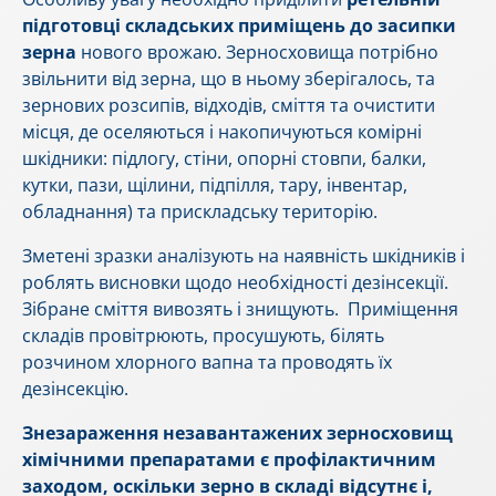
підготовці складських приміщень до засипки
зерна
нового врожаю. Зерносховища потрібно
звільнити від зерна, що в ньому зберігалось, та
зернових розсипів, відходів, сміття та очистити
місця, де оселяються і накопичуються комірні
шкідники: підлогу, стіни, опорні стовпи, балки,
кутки, пази, щілини, підпілля, тару, інвентар,
обладнання) та прискладську територію.
Зметені зразки аналізують на наявність шкідників і
роблять висновки щодо необхідності дезінсекції.
Зібране сміття вивозять і знищують. Приміщення
складів провітрюють, просушують, білять
розчином хлорного вапна та проводять їх
дезінсекцію.
Знезараження незавантажених зерносховищ
хімічними препаратами є профілактичним
заходом, оскільки зерно в складі відсутнє і,