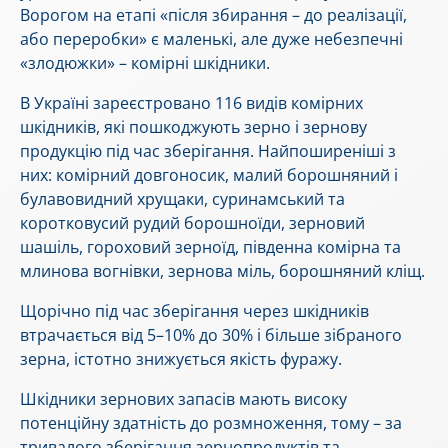
Ворогом на етапі «після збирання – до реалізації,
або переробки» є маленькі, але дуже небезпечні
«злодюжки» – комірні шкідники.
В Україні зареєстровано 116 видів комірних
шкідників, які пошкоджують зерно і зернову
продукцію під час зберігання. Найпоширеніші з
них: комірний довгоносик, малий борошняний і
булавовидний хрущаки, суринамський та
коротковусий рудий борошноїди, зерновий
шашіль, гороховий зерноїд, південна комірна та
млинова вогнівки, зернова міль, борошняний кліщ.
Щорічно під час зберігання через шкідників
втрачається від 5–10% до 30% і більше зібраного
зерна, істотно знижується якість фуражу.
Шкідники зернових запасів мають високу
потенційну здатність до розмноження, тому – за
тривалого зберігання зернопродуктів та