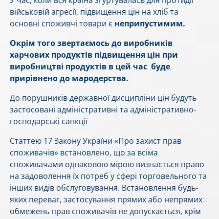
У час, коли вся країна згуртувалась для протидії
військовій агресії, підвищення цін на хліб та
основні споживчі товари є
неприпустимим.
Окрім того звертаємось до виробників
харчових продуктів підвищення цін при
виробництві продуктів в цей час буде
прирівнено до мародерства.
До порушників державної дисципліни цін будуть
застосовані адміністративні та адміністративно-
господарські санкції
Cтаттею 17 Закону України «Про захист прав
споживачів» встановлено, що за всіма
споживачами однаковою мірою визнається право
на задоволення їх потреб у сфері торговельного та
інших видів обслуговування. Встановлення будь-
яких переваг, застосування прямих або непрямих
обмежень прав споживачів не допускається, крім