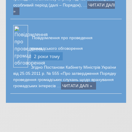
особливий період (далі – Порядок), …
ЧИТАТИ ДАЛІ
»
Повідомлення про проведення
громадського обговорення
2 роки тому
Згідно Постанови Кабінету Міністрів України
від 25.05.2011 р. № 555 «Про затвердження Порядку
проведення громадських слухань щодо врахування
громадських інтересів …
ЧИТАТИ ДАЛІ »