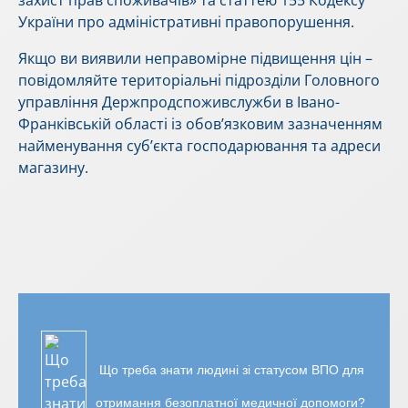
захист прав споживачів» та статтею 155 Кодексу
України про адміністративні правопорушення.
Якщо ви виявили неправомірне підвищення цін –
повідомляйте територіальні підрозділи Головного
управління Держпродспоживслужби в Івано-
Франківській області із обов’язковим зазначенням
найменування суб’єкта господарювання та адреси
магазину.
Що треба знати людині зі статусом ВПО для
отримання безоплатної медичної допомоги?