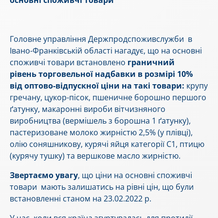
основн
і
споживчі
товар
и
Головне управління Держпродспоживслужби в
Івано-Франківській області нагадує, що на основні
споживчі товари встановлено
граничний
рівень
торговельної надбавки в розмірі 10%
від оптово-відпускної ціни на такі товари:
крупу
гречану, цукор-пісок, пшеничне борошно першого
ґатунку, макаронні вироби вітчизняного
виробництва (вермішель з борошна 1 ґатунку),
пастеризоване молоко жирністю 2,5% (у плівці),
олію соняшникову, курячі яйця категорії С1, птицю
(курячу тушку) та вершкове масло жирністю.
Звертаємо увагу
, що ціни на основні споживчі
товари мають залишатись на рівні цін, що були
встановленні станом на 23.02.2022 р.