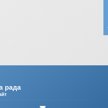
а рада
айт