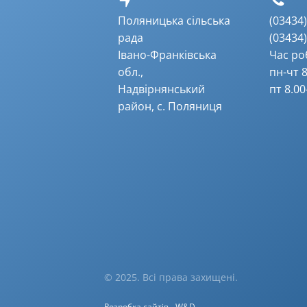
Поляницька сільська
(03434) 
рада
(03434) 
Івано-Франківська
Час ро
обл.,
пн-чт 8
Надвірнянський
пт 8.00
район, с. Поляниця
© 2025. Всі права захищені.
Розробка сайтів
W&D