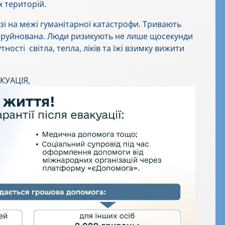
х територій.
 на межі гуманітарної катастрофи. Тривають
а зруйнована. Люди ризикують не лише щосекунди
тності світла, тепла, ліків та їжі взимку вижити
КУАЦІЯ,