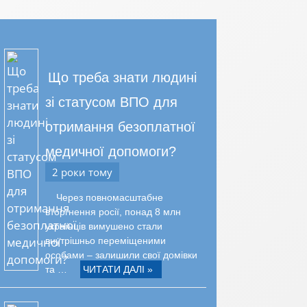
Що треба знати людині
зі статусом ВПО для
отримання безоплатної
медичної допомоги?
2 роки тому
Через повномасштабне
вторгнення росії, понад 8 млн
українців вимушено стали
внутрішньо переміщеними
особами – залишили свої домівки
та …
ЧИТАТИ ДАЛІ »