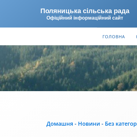
Поляницька сільська рада
Офіційний інформаційний сайт
ГОЛОВНА
Домашня
-
Новини
-
Без категор