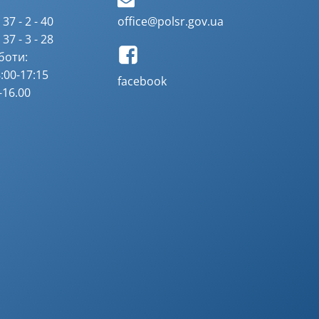
37 - 2 - 40
office@polsr.gov.ua
37 - 3 - 28
боти:
:00-17:15
facebook
-16.00