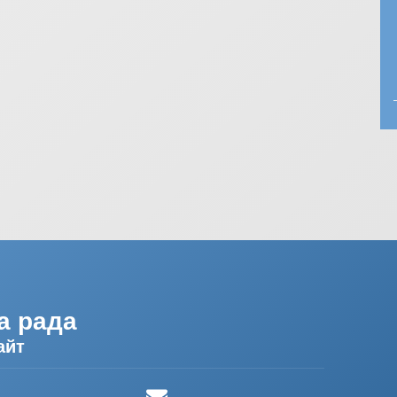
а рада
айт