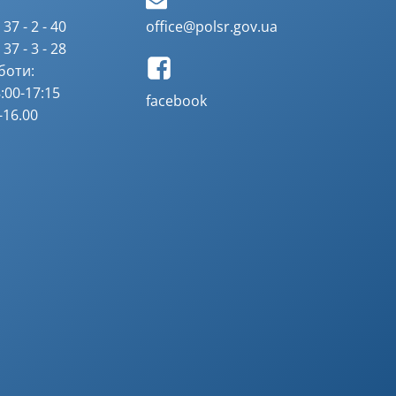
37 - 2 - 40
office@polsr.gov.ua
37 - 3 - 28
боти:
:00-17:15
facebook
-16.00