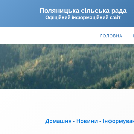
Поляницька сільська рада
Офіційний інформаційний сайт
ГОЛОВНА
Домашня
-
Новини
-
Інформува