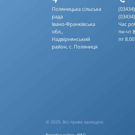
Поляницька сільська
(03434) 
рада
(03434) 
Івано-Франківська
Час ро
обл.,
пн-чт 8
Надвірнянський
пт 8.00
район, с. Поляниця
© 2025. Всі права захищені.
Розробка сайтів
W&D