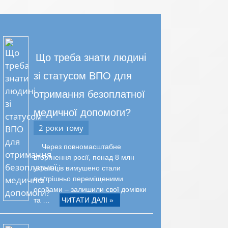
Що треба знати людині
зі статусом ВПО для
отримання безоплатної
медичної допомоги?
2 роки тому
Через повномасштабне
вторгнення росії, понад 8 млн
українців вимушено стали
внутрішньо переміщеними
особами – залишили свої домівки
та …
ЧИТАТИ ДАЛІ »