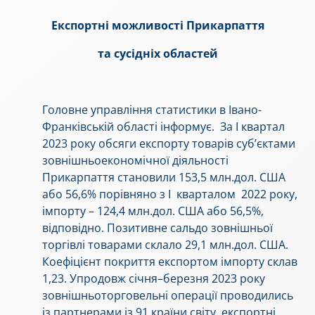
Експортні можливості Прикарпаття
та сусідніх областей
Головне управління статистики в Івано-
Франківській області інформує. За I квартал
2023 року обсяги експорту товарів суб’єктами
зовнішньоекономічної діяльності
Прикарпаття становили 153,5 млн.дол. США
або 56,6% порівняно з I кварталом 2022 року,
імпорту – 124,4 млн.дол. США або 56,5%,
відповідно. Позитивне сальдо зовнішньої
торгівлі товарами склало 29,1 млн.дол. США.
Коефіцієнт покриття експортом імпорту склав
1,23. Упродовж січня–березня 2023 року
зовнішньоторговельні операції проводились
із партнерами із 91 країни світу, експортні