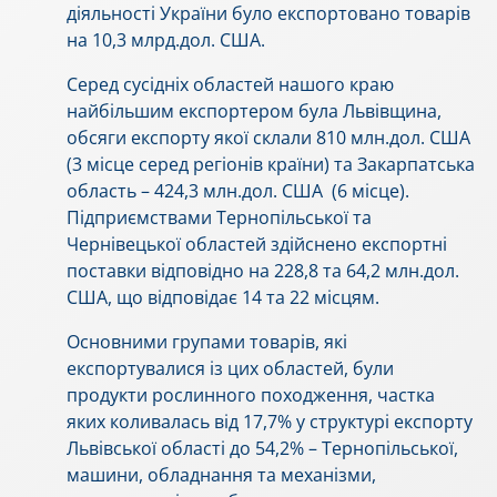
діяльності України було експортовано товарів
на 10,3 млрд.дол. США.
Серед сусідніх областей нашого краю
найбільшим експортером була Львівщина,
обсяги експорту якої склали 810 млн.дол. США
(3 місце серед регіонів країни) та Закарпатська
область – 424,3 млн.дол. США (6 місце).
Підприємствами Тернопільської та
Чернівецької областей здійснено експортні
поставки відповідно на 228,8 та 64,2 млн.дол.
США, що відповідає 14 та 22 місцям.
Основними групами товарів, які
експортувалися із цих областей, були
продукти рослинного походження, частка
яких коливалась від 17,7% у структурі експорту
Львівської області до 54,2% – Тернопільської,
машини, обладнання та механізми,