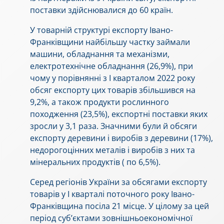
поставки здійснювалися до 60 країн.
У товарній структурі експорту Івано-
Франківщини найбільшу частку займали
машини, обладнання та механізми,
електротехнічне обладнання (26,9%), при
чому у порівнянні з I кварталом 2022 року
обсяг експорту цих товарів збільшився на
9,2%, а також продукти рослинного
походження (23,5%), експортні поставки яких
зросли у 3,1 раза. Значними були й обсяги
експорту деревини і виробів з деревини (17%),
недорогоцінних металів і виробів з них та
мінеральних продуктів ( по 6,5%).
Серед регіонів України за обсягами експорту
товарів у I кварталі поточного року Івано-
Франківщина посіла 21 місце. У цілому за цей
період суб’єктами зовнішньоекономічної