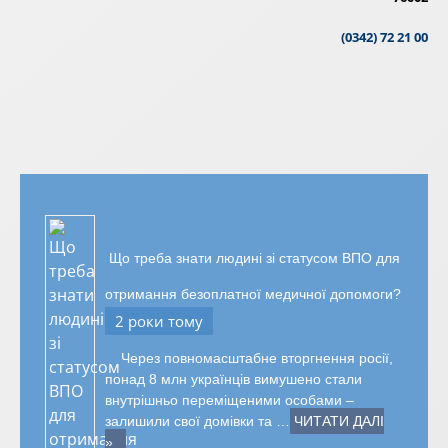
(0342) 72 21 00
Що треба знати людині зі статусом ВПО для
отримання безоплатної медичної допомоги?
2 роки тому
Через повномасштабне вторгнення росії,
понад 8 млн українців вимушено стали
внутрішньо переміщеними особами –
залишили свої домівки та …
ЧИТАТИ ДАЛІ
»