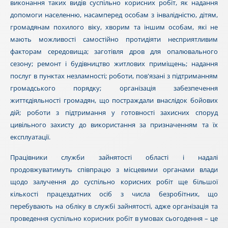
виконання таких видів суспільно корисних робіт, як надання
допомоги населенню, насамперед особам з інвалідністю, дітям,
громадянам похилого віку, хворим та іншим особам, які не
мають можливості самостійно протидіяти несприятливим
факторам середовища; заготівля дров для опалювального
сезону; ремонт і будівництво житлових приміщень; надання
послуг в пунктах незламності; роботи, пов'язані з підтриманням
громадського порядку; організація забезпечення
життєдіяльності громадян, що постраждали внаслідок бойових
дій; роботи з підтримання у готовності захисних споруд
цивільного захисту до використання за призначенням та їх
експлуатації.
Працівники служби зайнятості області і надалі
продовжуватимуть співпрацю з місцевими органами влади
щодо залучення до суспільно корисних робіт ще більшої
кількості працездатних осіб з числа безробітних, що
перебувають на обліку в службі зайнятості, адже організація та
проведення суспільно корисних робіт в умовах сьогодення – це