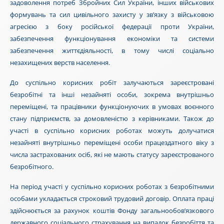
задоволення потреб Збройних Сил України, інших військових
формувань та сил цивільного захисту у зв’язку з військовою
агресією з боку російської федерації проти України,
забезпечення функціонування економіки та системи
забезпечення життєдіяльності, в тому числі соціально
незахищених верств населення.
До суспільно корисних робіт залучаються зареєстровані
безробітні та інші незайняті особи, зокрема внутрішньо
переміщені, та працівники функціонуючих в умовах воєнного
стану підприємств, за домовленістю з керівниками. Також
до
участі в суспільно корисних роботах можуть долучатися
незайняті внутрішньо переміщені особи працездатного віку з
числа застрахованих осіб, які не мають статусу зареєстрованого
безробітного.
На період участі у суспільно корисних роботах з безробітними
особами укладається строковий трудовий договір. Оплата праці
здійснюється за рахунок коштів Фонду загальнообов’язкового
державного соціального страхування на випадок безробіття та