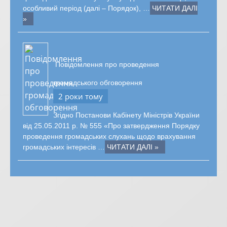
особливий період (далі – Порядок), …
ЧИТАТИ ДАЛІ
»
Повідомлення про проведення
громадського обговорення
2 роки тому
Згідно Постанови Кабінету Міністрів України
від 25.05.2011 р. № 555 «Про затвердження Порядку
проведення громадських слухань щодо врахування
громадських інтересів …
ЧИТАТИ ДАЛІ »