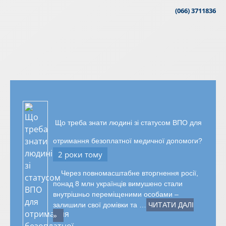
(066) 3711836
Що треба знати людині зі статусом ВПО для
отримання безоплатної медичної допомоги?
2 роки тому
Через повномасштабне вторгнення росії,
понад 8 млн українців вимушено стали
внутрішньо переміщеними особами –
залишили свої домівки та …
ЧИТАТИ ДАЛІ
»