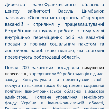
Директор Івано-Франківського обласного
центру зайнятості Василь Цимбалюк
зазначив: «Основна мета організації ярмарку
вакансій - сприяння у працевлаштуванні
безробітних та шукачів роботи, в тому числі
внутрішньо переміщених осіб на вакантні
посади з повним соціальним пакетом та
достойною заробітною платою, які сьогодні
презентують роботодавці області».
Понад 200 вакантних посад для
вимушених
переселенців
представили 50 роботодавців під час
заходу.
Консультували та презентували свої
послуги та вакансії також Департамент соціальної
політики Івано-Франківської обласної військової
адміністрації, Головне управління Пенсійного
фонду України в Івано-Франківській області,
Головне управління Національної соціальної