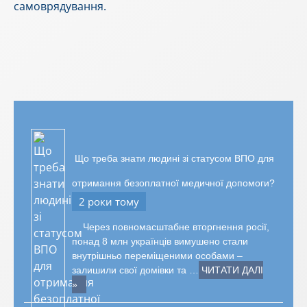
самоврядування.
Що треба знати людині зі статусом ВПО для
отримання безоплатної медичної допомоги?
2 роки тому
Через повномасштабне вторгнення росії,
понад 8 млн українців вимушено стали
внутрішньо переміщеними особами –
залишили свої домівки та …
ЧИТАТИ ДАЛІ
»