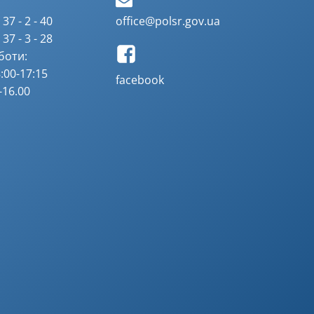
37 - 2 - 40
office@polsr.gov.ua
37 - 3 - 28
боти:
:00-17:15
facebook
-16.00