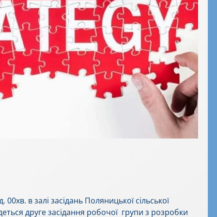
. 00хв. в залі засідань Поляницької сільської
удеться друге засідання робочої групи з розробки