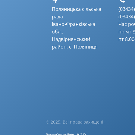
Поляницька сільська
(03434) 
рада
(03434) 
Івано-Франківська
Час ро
обл.,
пн-чт 8
Надвірнянський
пт 8.00
район, с. Поляниця
© 2025. Всі права захищені.
Розробка сайтів
W&D