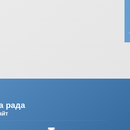
а рада
айт