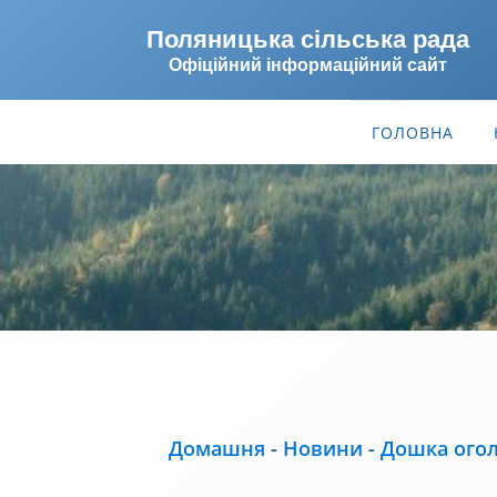
Поляницька сільська рада
Офіційний інформаційний сайт
ГОЛОВНА
Домашня
-
Новини
-
Дошка огол