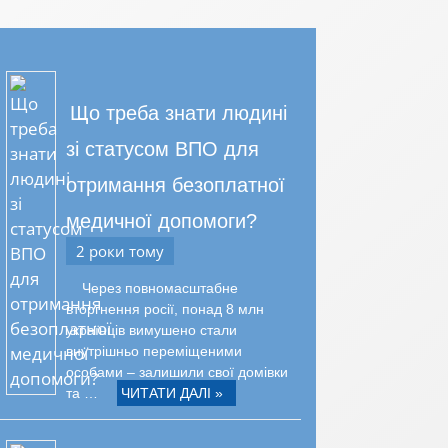
Що треба знати людині
зі статусом ВПО для
отримання безоплатної
медичної допомоги?
2 роки тому
Через повномасштабне
вторгнення росії, понад 8 млн
українців вимушено стали
внутрішньо переміщеними
особами – залишили свої домівки
та …
ЧИТАТИ ДАЛІ »