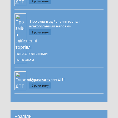
2 роки тому
Про зміи в здійсненні торгівлі
алькогольними напоями
2 роки тому
Оприлюднення ДПТ
2 роки тому
Розділи