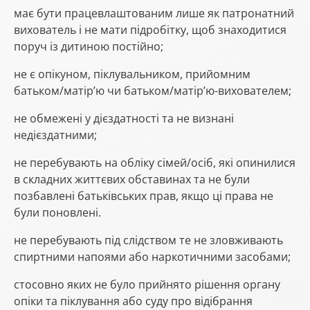
має бути працевлаштованим лише як патронатний
вихователь і не мати підробітку, щоб знаходитися
поруч із дитиною постійно;
не є опікуном, піклувальником, прийомним
батьком/матір’ю чи батьком/матір’ю-вихователем;
не обмежені у дієздатності та не визнані
недієздатними;
не перебувають на обліку сімей/осіб, які опинилися
в складних життєвих обставинах та не були
позбавлені батьківських прав, якщо ці права не
були поновлені.
не перебувають під слідством те не зловживають
спиртними напоями або наркотичними засобами;
стосовно яких не було прийнято рішення органу
опіки та піклування або суду про відібрання