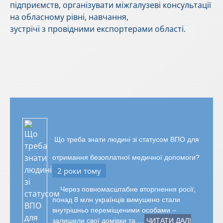
підприємств, організувати міжгалузеві консультації
на обласному рівні, навчання,
зустрічі з провідними експортерами області.
Що треба знати людині зі статусом ВПО для
отримання безоплатної медичної допомоги?
2 роки тому
Через повномасштабне вторгнення росії,
понад 8 млн українців вимушено стали
внутрішньо переміщеними особами –
залишили свої домівки та …
ЧИТАТИ ДАЛІ