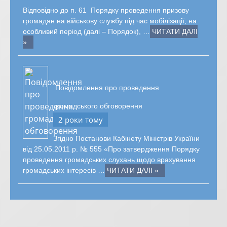
Відповідно до п. 61 Порядку проведення призову
громадян на військову службу під час мобілізації, на
особливий період (далі – Порядок), …
ЧИТАТИ ДАЛІ
»
Повідомлення про проведення
громадського обговорення
2 роки тому
Згідно Постанови Кабінету Міністрів України
від 25.05.2011 р. № 555 «Про затвердження Порядку
проведення громадських слухань щодо врахування
громадських інтересів …
ЧИТАТИ ДАЛІ »