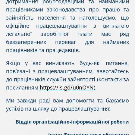
дотримання роботодавцями та найманими
працівниками законодавства про працю та
зайнятість населення та наголошуємо, що
офіційне працевлаштування з виплатою
легальної заробітної плати має ряд
беззаперечних переваг для найманих
працівників та працедавців.
Якщо у вас виникають будь-які питання,
пов’язані з працевлаштуванням, звертайтесь
до працівників служби зайнятості (контакти за
посиланням
https://is.gd/u0nOYN
).
Ми завжди раді вам допомогти та бажаємо
успіхів на шляху до працевлаштування!
Відділ організаційно-
інформаційної роботи
Івано-Франківського обласного