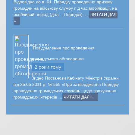
Відповідно до п. 61 Порядку проведення призову
громадян на військову службу під час мобілізації, на
особливий період (далі – Порядок), …
ЧИТАТИ ДАЛІ
»
Повідомлення про проведення
громадського обговорення
2 роки тому
Згідно Постанови Кабінету Міністрів України
від 25.05.2011 р. № 555 «Про затвердження Порядку
проведення громадських слухань щодо врахування
громадських інтересів …
ЧИТАТИ ДАЛІ »