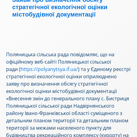
стратегічної екологічної оцінки
містобудівної документації
Поляницька сільська рада повідомляє, що на
офіційному веб-сайті Поляницької сільської
ради (
https://polyanytsya.if.ua/
) та у Єдиному реєстрі
стратегічної екологічної оцінки оприлюднено
заяву про визначення обсягу стратегічної
екологічної оцінки містобудівної документації
«Внесення змін до генерального плану с. Бистриця
Поляницької сільської ради Надвірнянського
району Івано-Франківської області суміщеного з
детальним планом території та детальним планом
території за межами населеного пункту для
будівництва рекреаційного комплексу (курорту) на