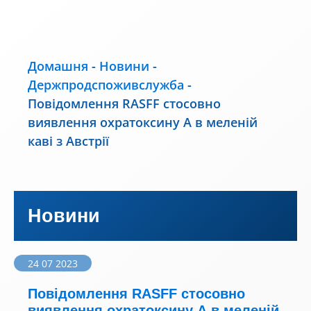
Домашня
-
Новини
-
Держпродспоживслужба
-
Повідомлення RASFF стосовно
виявлення охратоксину А в меленій
каві з Австрії
Новини
24 07 2023
Повідомлення RASFF стосовно
виявлення охратоксину А в меленій