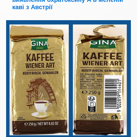
каві з Австрії