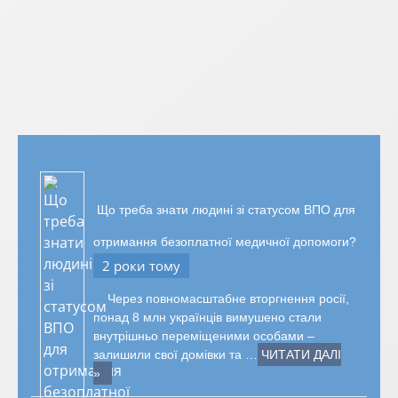
Що треба знати людині зі статусом ВПО для
отримання безоплатної медичної допомоги?
2 роки тому
Через повномасштабне вторгнення росії,
понад 8 млн українців вимушено стали
внутрішньо переміщеними особами –
залишили свої домівки та …
ЧИТАТИ ДАЛІ
»