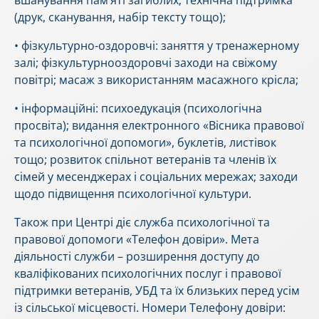
вшанування пам’яті загиблих; технічна підтримка
(друк, сканування, набір тексту тощо);
• фізкультурно-оздоровчі: заняття у тренажерному
залі; фізкультурнооздоровчі заходи на свіжому
повітрі; масаж з використанням масажного крісла;
• інформаційні: психоедукація (психологічна
просвіта); видання електронного «Вісника правової
та психологічної допомоги», буклетів, листівок
тощо; розвиток спільнот ветеранів та членів їх
сімей у месенджерах і соціальних мережах; заходи
щодо підвищення психологічної культури.
Також при Центрі діє служба психологічної та
правової допомоги «Телефон довіри». Мета
діяльності служби – розширення доступу до
кваліфікованих психологічних послуг і правової
підтримки ветеранів, УБД та їх близьких перед усім
із сільської місцевості. Номери Телефону довіри: