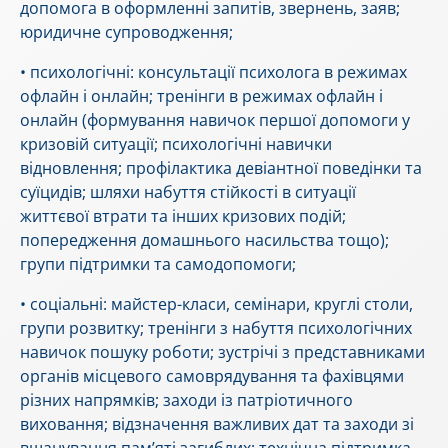
допомога в оформленні запитів, звернень, заяв;
юридичне супроводження;
• психологічні: консультації психолога в режимах
офлайн і онлайн; тренінги в режимах офлайн і
онлайн (формування навичок першої допомоги у
кризовій ситуації; психологічні навички
відновлення; профілактика девіантної поведінки та
суїцидів; шляхи набуття стійкості в ситуації
життєвої втрати та інших кризових подій;
попередження домашнього насильства тощо);
групи підтримки та самодопомоги;
• соціальні: майстер-класи, семінари, круглі столи,
групи розвитку; тренінги з набуття психологічних
навичок пошуку роботи; зустрічі з представниками
органів місцевого самоврядування та фахівцями
різних напрямків; заходи із патріотичного
виховання; відзначення важливих дат та заходи зі