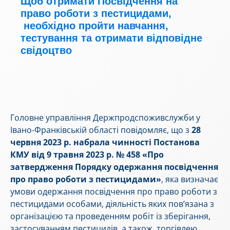
Щоб отримати Посвідчення на
право роботи з пестицидами,
необхідно пройти навчання,
тестування та отримати відповідне
свідоцтво
Головне управління Держпродспоживслужби у
Івано-Франківській області повідомляє, що з
28
червня 2023 р. набрала чинності Постанова
КМУ від 9 травня 2023 р. № 458 «Про
затвердження Порядку одержання посвідчення
про право роботи з пестицидами»
, яка визначає
умови одержання посвідчення про право роботи з
пестицидами особами, діяльність яких пов’язана з
організацією та проведенням робіт із зберігання,
застосуванням пестицидів, а також торгівлею