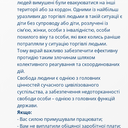
людей вимушені були евакуюватися на інші
території або за кордон. Одними із найбільш
уразливих до торгівлі людьми в такій ситуації є
діти без супроводу або діти, розлучені із
сім’єю, жінки, особи з інвалідністю, особи
похилого віку та особи, які вже колись раніше
потрапляли у ситуацію торгівлі людьми.
Тому вкрай важливо забезпечити ефективну
протидію таким злочинам шляхом
колективного реагування та скоординованих
дій.
Свобода людини є однією з головних
цінностей сучасного цивілізованого
суспільства, а забезпечення недоторканності
свободи особи – однією з головних функцій
держави.
Якщо:
- Вас силою примушували працювати;
- Вам не виплатили обіцяної заробітної плати;