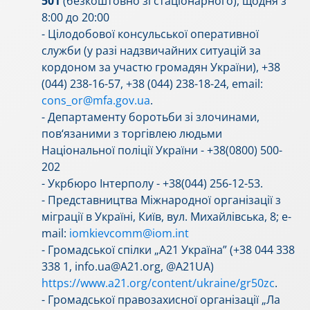
501
(безкоштовно зі стаціонарного), щодня з
8:00 до 20:00
- Цілодобової консульської оперативної
служби (у разі надзвичайних ситуацій за
кордоном за участю громадян України), +38
(044) 238-16-57, +38 (044) 238-18-24, email:
cons_or@mfa.gov.ua
.
- Департаменту боротьби зі злочинами,
пов‘язаними з торгівлею людьми
Національної поліції України - +38(0800) 500-
202
- Укрбюро Інтерполу - +38(044) 256-12-53.
- Представництва Міжнародної організації з
міграції в Україні, Київ, вул. Михайлівська, 8; e-
mail:
iomkievcomm@iom.int
- Громадської спілки „А21 Україна” (+38 044 338
338 1, info.ua@A21.org, @A21UA)
https://www.a21.org/content/ukraine/gr50zc
.
- Громадської правозахисної організації „Ла