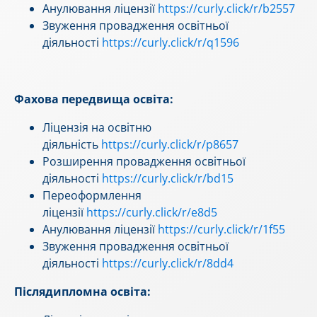
Анулювання ліцензії
https://curly.click/r/b2557
Звуження провадження освітньої
діяльності
https://curly.click/r/q1596
Фахова передвища освіта:
Ліцензія на освітню
діяльність
https://curly.click/r/p8657
Розширення провадження освітньої
діяльності
https://curly.click/r/bd15
Переоформлення
ліцензії
https://curly.click/r/e8d5
Анулювання ліцензії
https://curly.click/r/1f55
Звуження провадження освітньої
діяльності
https://curly.click/r/8dd4
Післядипломна освіта: