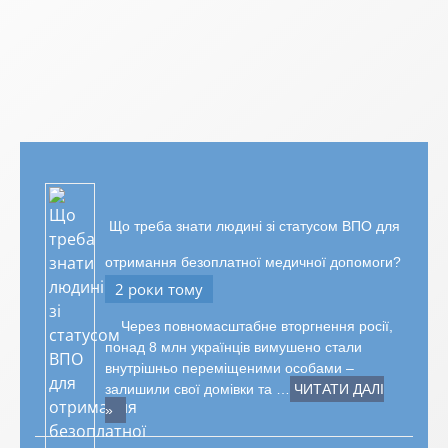
Що треба знати людині зі статусом ВПО для
отримання безоплатної медичної допомоги?
2 роки тому
Через повномасштабне вторгнення росії,
понад 8 млн українців вимушено стали
внутрішньо переміщеними особами –
залишили свої домівки та …
ЧИТАТИ ДАЛІ
»