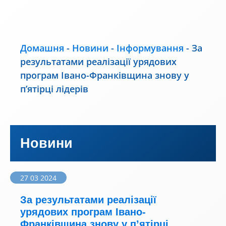
Домашня
-
Новини
-
Інформування
-
За
результатами реалізації урядових
програм Івано-Франківщина знову у
п’ятірці лідерів
Новини
27 03 2024
За результатами реалізації
урядових програм Івано-
Франківщина знову у п’ятірці