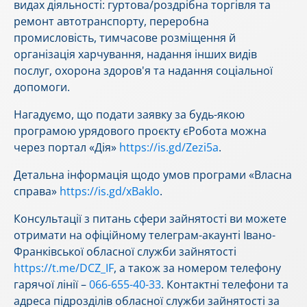
видах діяльності: гуртова/роздрібна торгівля та
ремонт автотранспорту, переробна
промисловість, тимчасове розміщення й
організація харчування, надання інших видів
послуг, охорона здоров'я та надання соціальної
допомоги.
Нагадуємо, що подати заявку за будь-якою
програмою урядового проєкту єРобота можна
через портал «Дія»
https://is.gd/Zezi5a
.
Детальна інформація щодо умов програми «Власна
справа»
https://is.gd/xBaklo
.
Консультації з питань сфери зайнятості ви можете
отримати на офіційному телеграм-акаунті Івано-
Франківської обласної служби зайнятості
https://t.me/DCZ_IF
, а також за номером телефону
гарячої лінії –
066-655-40-33
. Контактні телефони та
адреса підрозділів обласної служби зайнятості за