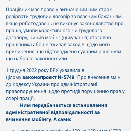
Працівник має право у визначений ним строк
розірвати трудовий договір за власним бажанням,
якщо роботодавець не виконує законодавство про
працю, умови колективного чи трудового
договору, чинив мобінг (цькування) стосовно
працівника або не вживав заходів щодо його
припинення, що підтверджено судовим рішенням,
що набрало законної сили.
1 грудня 2022 року ВРУ ухвалила в
цілому
законопроєкт № 5749
"Про внесення змін
до Кодексу України про адміністративні
правопорушення щодо протидії порушенню прав у
сфері праці".
Ним передбачається
встановлення
адміністративної відповідальності за
вчинення мобінгу
.
А саме:
накладення штрафу від 100 до 150 нмдг (1700