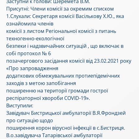
Заступни к голови: Шеремета В.М.
Присутні: Члени комісії за окремим списком
1.Слухали: Секретаря комісії Васількову Х.Ю., яка
ознайомила членів
комісії з листом Регіональної комісії з питань
техногенно-екологічної
безпеки і надзвичайних ситуацій , що включає в
собі протокол № 6
позачергового засідання комісії від 23.02.2021 року
«Про запровадження
додаткових обмежувальних протиепідемічних
заходів з метою запобігання
поширенню на території громади гострої
респіраторної хвороби COVID-19».
Виступили:
Завідувач Бистрицької амбулаторії В.Я.Фрондзей
про ситуацію щодо
поширення корон вірусної інфекції в с.Бистриця.
В.о.завідувача Татарівської амбулаторії