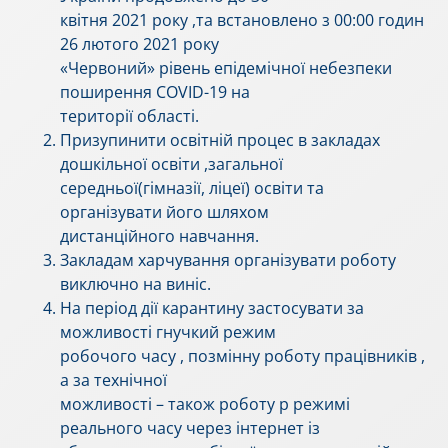
квітня 2021 року ,та встановлено з 00:00 годин
26 лютого 2021 року
«Червоний» рівень епідемічної небезпеки
поширення COVID-19 на
території області.
Призупинити освітній процес в закладах
дошкільної освіти ,загальної
середньої(гімназії, ліцеї) освіти та
організувати його шляхом
дистанційного навчання.
Закладам харчування організувати роботу
виключно на виніс.
На період дії карантину застосувати за
можливості гнучкий режим
робочого часу , позмінну роботу працівників ,
а за технічної
можливості – також роботу р режимі
реального часу через інтернет із