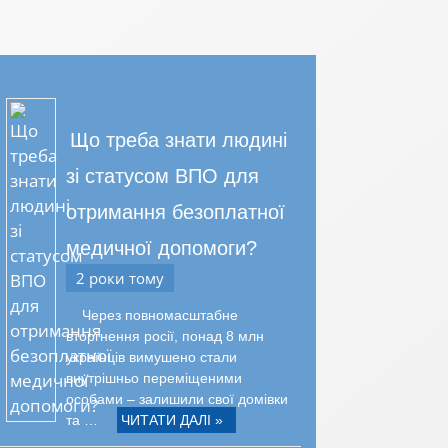
Що треба знати людині
зі статусом ВПО для
отримання безоплатної
медичної допомоги?
2 роки тому
Через повномасштабне
вторгнення росії, понад 8 млн
українців вимушено стали
внутрішньо переміщеними
особами – залишили свої домівки
та …
ЧИТАТИ ДАЛІ »