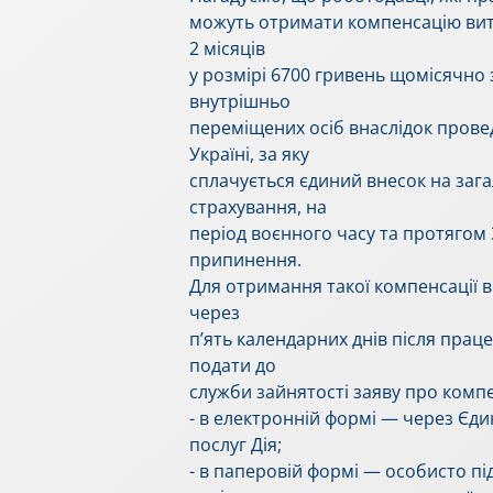
можуть отримати компенсацію витр
2 місяців
у розмірі 6700 гривень щомісячно
внутрішньо
переміщених осіб внаслідок провед
Україні, за яку
сплачується єдиний внесок на заг
страхування, на
період воєнного часу та протягом 
припинення.
Для отримання такої компенсації 
через
п’ять календарних днів після пра
подати до
служби зайнятості заяву про комп
- в електронній формі — через Є
послуг Дія;
- в паперовій формі — особисто пі