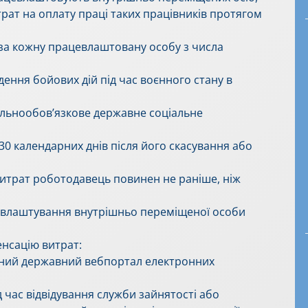
ат на оплату праці таких працівників протягом
 за кожну працевлаштовану особу з числа
ення бойових дій під час воєнного стану в
альнообов’язкове державне соціальне
30 календарних днів після його скасування або
витрат роботодавець повинен не раніше, ніж
цевлаштування внутрішньо переміщеної особи
енсацію витрат:
диний державний вебпортал електронних
д час відвідування служби зайнятості або