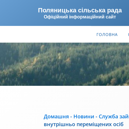
Поляницька сільська рада
Офіційний інформаційний сайт
ГОЛОВНА
Домашня
-
Новини
-
Служба зай
внутрішньо переміщених осіб