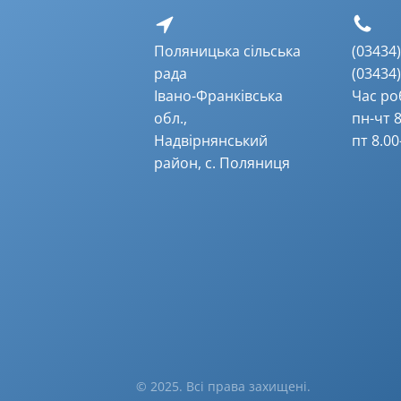
Поляницька сільська
(03434) 
рада
(03434) 
Івано-Франківська
Час ро
обл.,
пн-чт 8
Надвірнянський
пт 8.00
район, с. Поляниця
© 2025. Всі права захищені.