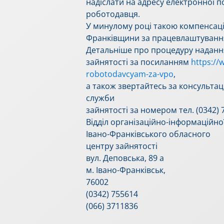
надіслати на адресу електронної п
роботодавця.
У минулому році такою компенсаці
Франківщини за працевлаштування
Детальніше про процедуру надання
зайнятості за посиланням
https://
robotodavcyam-za-vpo
,
а також звертайтесь за консультац
служби
зайнятості за номером тел. (0342) 7
Відділ організаційно-інформаційно
Івано-Франківського обласного
центру зайнятості
вул. Деповська, 89 а
м. Івано-Франківськ,
76002
(0342) 755614
(066) 3711836