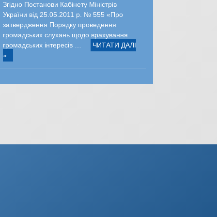
Згідно Постанови Кабінету Міністрів
України від 25.05.2011 р. № 555 «Про
затвердження Порядку проведення
громадських слухань щодо врахування
громадських інтересів …
ЧИТАТИ ДАЛІ
»