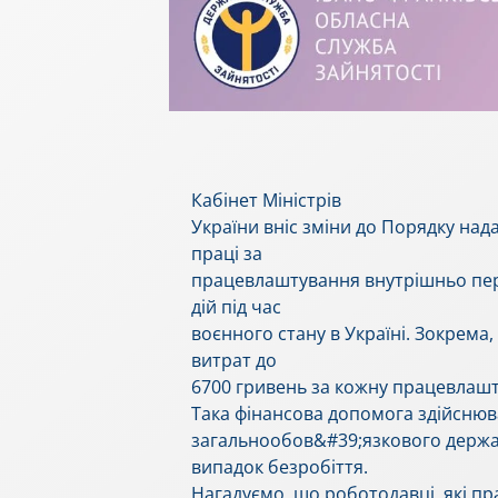
Кабінет Міністрів
України вніс зміни до Порядку на
праці за
працевлаштування внутрішньо пер
дій під час
воєнного стану в Україні. Зокрема
витрат до
6700 гривень за кожну працевлаш
Така фінансова допомога здійснюв
загальнообов&#39;язкового держа
випадок безробіття.
Нагадуємо, що роботодавці, які п