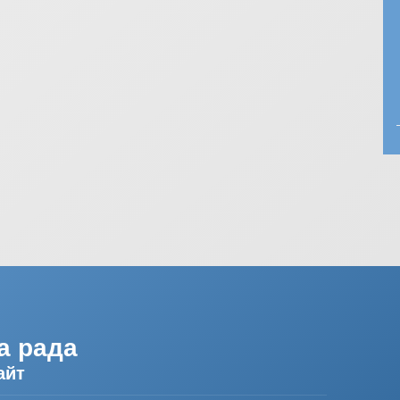
а рада
айт