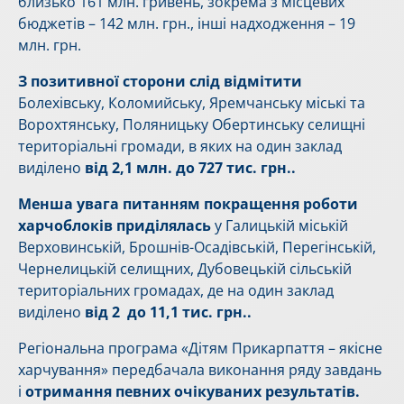
близько 161 млн. гривень, зокрема з місцевих
бюджетів – 142 млн. грн., інші надходження – 19
млн. грн.
З позитивної сторони слід відмітити
Болехівську, Коломийську, Яремчанську міські та
Ворохтянську, Поляницьку Обертинську селищні
територіальні громади, в яких на один заклад
виділено
від 2,1 млн. до 727 тис. грн..
Менша увага питанням покращення роботи
харчоблоків приділялась
у Галицькій міській
Верховинській, Брошнів-Осадівській, Перегінській,
Чернелицькій селищних, Дубовецькій сільській
територіальних громадах, де на один заклад
виділено
від 2 до 11,1 тис. грн..
Регіональна програма «Дітям Прикарпаття – якісне
харчування» передбачала виконання ряду завдань
і
отримання певних очікуваних результатів.