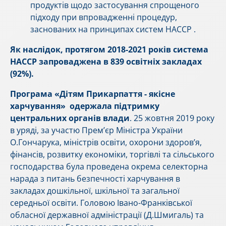
продуктів щодо застосування спрощеного
підходу при впровадженні процедур,
заснованих на принципах систем НАССР .
Як наслідок, протягом 2018-2021 років система
НАССР запроваджена в 839 освітніх закладах
(92%).
Програма «Дітям Прикарпаття - якісне
харчування» одержала підтримку
центральних органів влади
. 25 жовтня 2019 року
в уряді, за участю Прем’єр Міністра України
О.Гончарука, міністрів освіти, охорони здоров’я,
фінансів, розвитку економіки, торгівлі та сільського
господарства була проведена окрема селекторна
нарада з питань безпечності харчування в
закладах дошкільної, шкільної та загальної
середньої освіти. Головою Івано-Франківської
обласної державної адміністрації (Д.Шмигаль) та