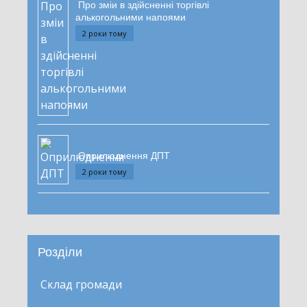
Про зміи в здійсненні торгівлі
алькогольними напоями
2 роки тому
Оприлюднення ДПТ
2 роки тому
Розділи
Склад громади