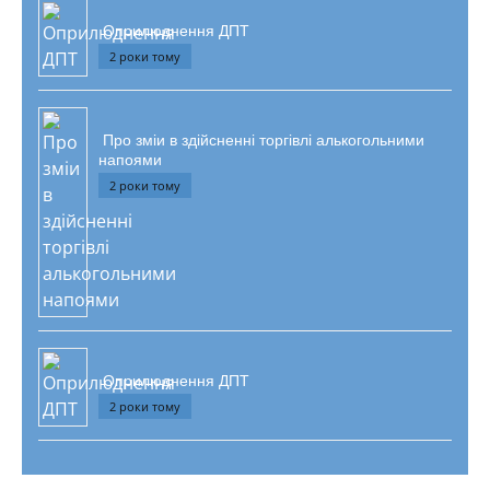
Оприлюднення ДПТ
2 роки тому
Про зміи в здійсненні торгівлі алькогольними
напоями
2 роки тому
Оприлюднення ДПТ
2 роки тому