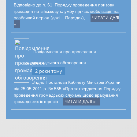
Відповідно до п. 61 Порядку проведення призову
громадян на військову службу під час мобілізації, на
особливий період (далі – Порядок), …
ЧИТАТИ ДАЛІ
»
Повідомлення про проведення
громадського обговорення
2 роки тому
Згідно Постанови Кабінету Міністрів України
від 25.05.2011 р. № 555 «Про затвердження Порядку
проведення громадських слухань щодо врахування
громадських інтересів …
ЧИТАТИ ДАЛІ »