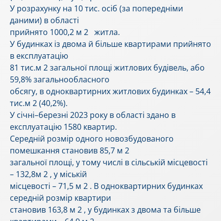
У розрахунку на 10 тис. осіб (за попередніми
даними) в області
прийнято 1000,2 м 2 житла.
У будинках із двома й більше квартирами прийнято
в експлуатацію
81 тис.м 2 загальної площі житлових будівель, або
59,8% загальнообласного
обсягу, в одноквартирних житлових будинках – 54,4
тис.м 2 (40,2%).
У січні–березні 2023 року в області здано в
експлуатацію 1580 квартир.
Середній розмір одного новозбудованого
помешкання становив 85,7 м 2
загальної площі, у тому числі в сільській місцевості
– 132,8м 2 , у міській
місцевості – 71,5 м 2 . В одноквартирних будинках
середній розмір квартири
становив 163,8 м 2 , у будинках з двома та більше