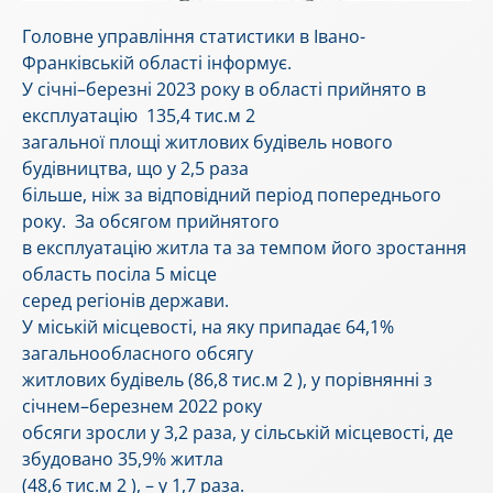
Головне управління статистики в Івано-
Франківській області інформує.
У січні–березні 2023 року в області прийнято в
експлуатацію 135,4 тис.м 2
загальної площі житлових будівель нового
будівництва, що у 2,5 раза
більше, ніж за відповідний період попереднього
року. За обсягом прийнятого
в експлуатацію житла та за темпом його зростання
область посіла 5 місце
серед регіонів держави.
У міській місцевості, на яку припадає 64,1%
загальнообласного обсягу
житлових будівель (86,8 тис.м 2 ), у порівнянні з
січнем–березнем 2022 року
обсяги зросли у 3,2 раза, у сільській місцевості, де
збудовано 35,9% житла
(48,6 тис.м 2 ), – у 1,7 раза.