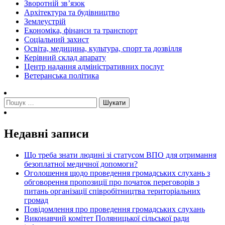
Зворотній зв’язок
Архітектура та будівництво
Землеустрій
Економіка, фінанси та транспорт
Соціальний захист
Освіта, медицина, культура, спорт та дозвілля
Керівний склад апарату
Центр надання адміністративних послуг
Ветеранська політика
Пошук:
Недавні записи
Що треба знати людині зі статусом ВПО для отримання
безоплатної медичної допомоги?
Оголошення щодо проведення громадських слухань з
обговорення пропозиції про початок переговорів з
питань організації співробітництва територіальних
громад
Повідомлення про проведення громадських слухань
Виконавчий комітет Поляницької сільської ради