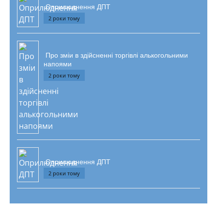
Оприлюднення ДПТ
2 роки тому
Про зміи в здійсненні торгівлі алькогольними
напоями
2 роки тому
Оприлюднення ДПТ
2 роки тому