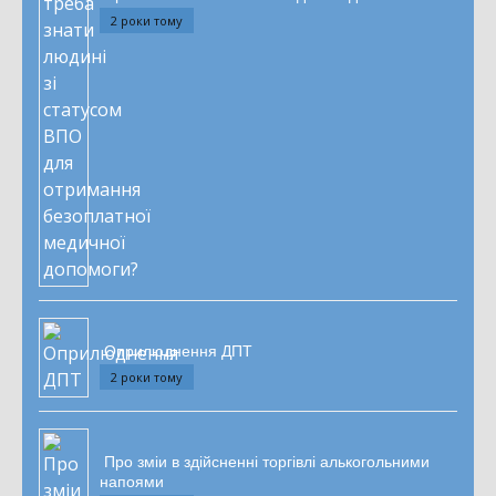
2 роки тому
Оприлюднення ДПТ
2 роки тому
Про зміи в здійсненні торгівлі алькогольними
напоями