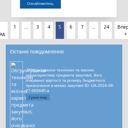
Ознайомитись
1
…
3
4
5
6
7
…
24
Впе
ад
»
Останні повідомлення
Обґрунтування технічних та якісних
характеристика предмета закупівлі, його
очікуваної вартості та розміру бюджетного
призначення в межах закупівлі ID: UA-2024-08-
27-003440-a
2 роки тому