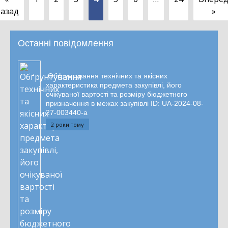
азад
»
Останні повідомлення
Обґрунтування технічних та якісних
характеристика предмета закупівлі, його
очікуваної вартості та розміру бюджетного
призначення в межах закупівлі ID: UA-2024-08-
27-003440-a
2 роки тому