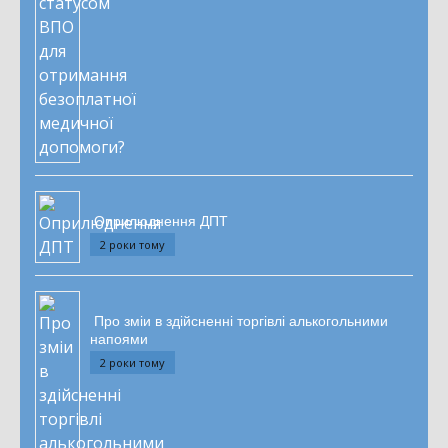
Оприлюднення ДПТ
2 роки тому
Про зміи в здійсненні торгівлі алькогольними
напоями
2 роки тому