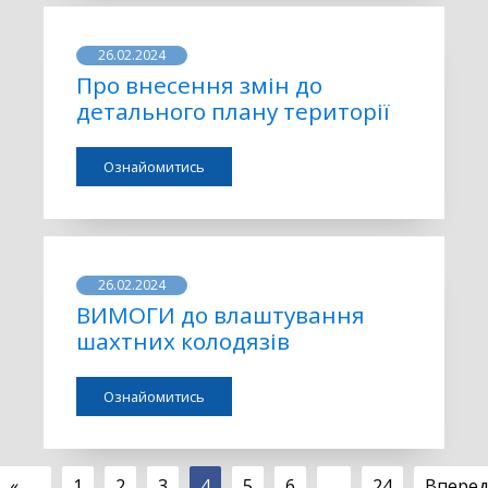
26.02.2024
Про внесення змін до
детального плану території
Ознайомитись
26.02.2024
ВИМОГИ до влаштування
шахтних колодязів
Ознайомитись
«
1
2
3
4
5
6
…
24
Впере